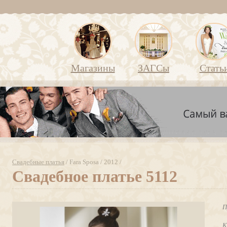
Магазины
ЗАГСы
Стать
Свадебные платья
/ Fara Sposa / 2012 /
Свадебное платье 5112
П
К