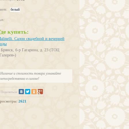
вет:
белый
ип:
Где купить:
alinelli. Салон свадебной и вечерней
оды
. Брянск, б-р Гагарина, д. 23 (ТОЦ
Галерея»)
Наличие и стоимость товара узнавайте
непосредственно в салоне!
Поделиться:
росмотры:
2621