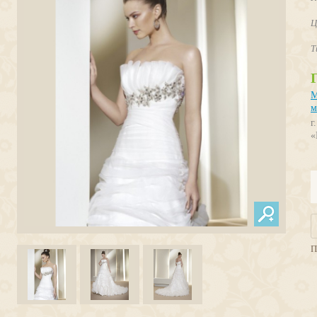
Ц
Т
M
м
г
«
П